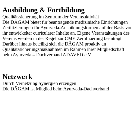
Ausbildung & Fortbildung
Qualitätssicherung im Zentrum der Vereinsaktivität
Die DÄGAM bietet für beantragende medizinische Einrichtungen
Zertifizierungen für Ayurveda-Ausbildungsformen auf der Basis von
ihr entwickelter curricularer Inhalte an. Eigene Veranstaltungen des
Vereins werden in der Regel zur CME-Zertifizierung beantragt.
Darüber hinaus beteiligt sich die DÄGAM proaktiv an
Qualitätssicherungsmaßnahmen im Rahmen ihrer Mitgliedschaft
beim Ayurveda – Dachverband ADAVED e.V.
Netzwerk
Durch Vernetzung Synergien erzeugen
Die DÄGAM ist Mitglied beim Ayurveda-Dachverband
Deutschland e.V. und bei der Hufelandgesellschaft e.V. Darüber
hinaus steht sie in Kontakt mit zahlreichen anderen fachbezogenen
Vereinen, Verbänden, Kliniken, Hochschulen und anderen
Institutionen, um an relevanten Schnittstellen durch Kooperation
Synergien für gemeinsame Handlungsfelder zu erzeugen.
AKTUELLES AUS DEM ĀYURVEDA